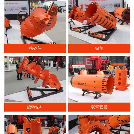
捞砂斗
钻筒
旋转钻斗
双臂套管