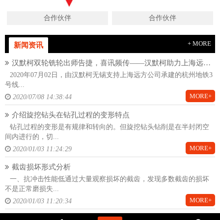
合作伙伴
合作伙伴
+ MORE
新闻资讯
汉默柯双轮铣轮出师告捷，喜讯频传——汉默柯助力上海远方杭州地铁项目
2020年07月02日，由汉默柯无锡支持上海远方公司承建的杭州地铁3
号线...
MORE+
2020/07/08 14:38:44
介绍旋挖钻头在钻孔过程的变形特点
钻孔过程的变形是有规律和转向的。但旋挖钻头钻削是在半封闭空
间内进行的，切...
MORE+
2020/01/03 11:24:29
截齿损坏形式分析
一、抗冲击性能低通过大量观察损坏的截齿，发现多数截齿的损坏
不是正常磨损失...
MORE+
2020/01/03 11:20:34