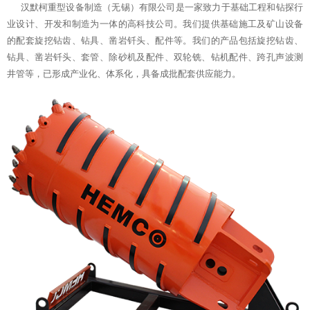
汉默柯重型设备制造（无锡）有限公司是一家致力于基础工程和钻探行
业设计、开发和制造为一体的高科技公司。我们提供基础施工及矿山设备
的配套旋挖钻齿、钻具、凿岩钎头、配件等。我们的产品包括旋挖钻齿、
钻具、凿岩钎头、套管、除砂机及配件、双轮铣、钻机配件、跨孔声波测
井管等，已形成产业化、体系化，具备成批配套供应能力。