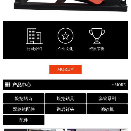
公司介绍
企业文化
资质荣誉
MORE
产品中心
+ MORE
旋挖钻齿
旋挖钻具
套管系列
双轮铣配件
凿岩钎头
滤砂机
配件