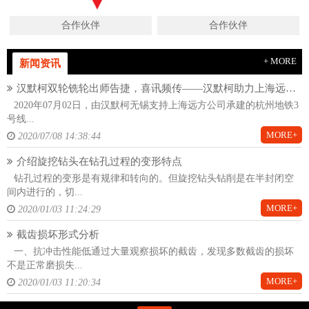
合作伙伴
合作伙伴
+ MORE
新闻资讯
汉默柯双轮铣轮出师告捷，喜讯频传——汉默柯助力上海远方杭州地铁项目
2020年07月02日，由汉默柯无锡支持上海远方公司承建的杭州地铁3
号线...
MORE+
2020/07/08 14:38:44
介绍旋挖钻头在钻孔过程的变形特点
钻孔过程的变形是有规律和转向的。但旋挖钻头钻削是在半封闭空
间内进行的，切...
MORE+
2020/01/03 11:24:29
截齿损坏形式分析
一、抗冲击性能低通过大量观察损坏的截齿，发现多数截齿的损坏
不是正常磨损失...
MORE+
2020/01/03 11:20:34