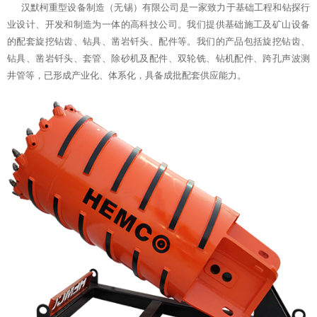
汉默柯重型设备制造（无锡）有限公司是一家致力于基础工程和钻探行
业设计、开发和制造为一体的高科技公司。我们提供基础施工及矿山设备
的配套旋挖钻齿、钻具、凿岩钎头、配件等。我们的产品包括旋挖钻齿、
钻具、凿岩钎头、套管、除砂机及配件、双轮铣、钻机配件、跨孔声波测
井管等，已形成产业化、体系化，具备成批配套供应能力。