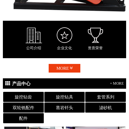
公司介绍
企业文化
资质荣誉
MORE
产品中心
+ MORE
旋挖钻齿
旋挖钻具
套管系列
双轮铣配件
凿岩钎头
滤砂机
配件