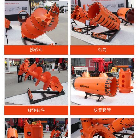
捞砂斗
钻筒
旋转钻斗
双臂套管