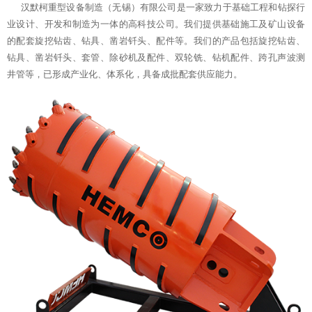
汉默柯重型设备制造（无锡）有限公司是一家致力于基础工程和钻探行
业设计、开发和制造为一体的高科技公司。我们提供基础施工及矿山设备
的配套旋挖钻齿、钻具、凿岩钎头、配件等。我们的产品包括旋挖钻齿、
钻具、凿岩钎头、套管、除砂机及配件、双轮铣、钻机配件、跨孔声波测
井管等，已形成产业化、体系化，具备成批配套供应能力。