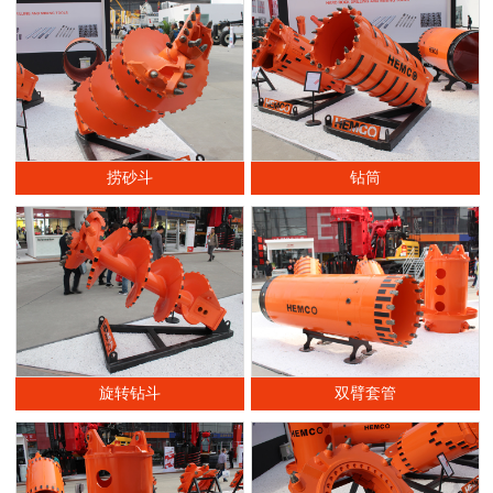
捞砂斗
钻筒
旋转钻斗
双臂套管