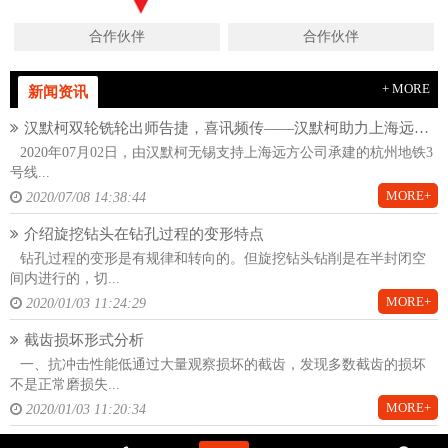
合作伙伴
合作伙伴
+ MORE
新闻资讯
汉默柯双轮铣轮出师告捷，喜讯频传——汉默柯助力上海远方杭州地铁项目
2020年07月02日，由汉默柯无锡支持上海远方公司承建的杭州地铁3
号线...
MORE+
2020/07/08 14:38:44
介绍旋挖钻头在钻孔过程的变形特点
钻孔过程的变形是有规律和转向的。但旋挖钻头钻削是在半封闭空
间内进行的，切...
MORE+
2020/01/03 11:24:29
截齿损坏形式分析
一、抗冲击性能低通过大量观察损坏的截齿，发现多数截齿的损坏
不是正常磨损失...
MORE+
2020/01/03 11:20:34