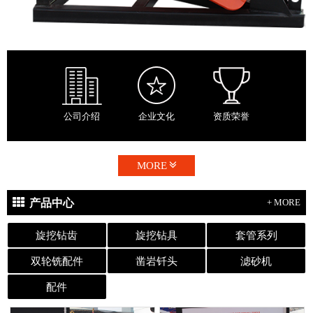
公司介绍
企业文化
资质荣誉
MORE
产品中心
+ MORE
旋挖钻齿
旋挖钻具
套管系列
双轮铣配件
凿岩钎头
滤砂机
配件