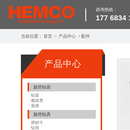
咨询热线：
177 6834 
当前位置：
首页
>
产品中心
>
配件
产品中心
旋挖钻齿
钻齿
截齿类
底座
旋挖钻具
捞砂斗
钻筒