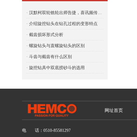
· 汉默柯双轮铣轮出师告捷，喜讯频传——汉默柯助力上海远方杭州地铁项目
· 介绍旋挖钻头在钻孔过程的变形特点
· 截齿损坏形式分析
· 螺旋钻头与直螺旋钻头的区别
· 斗齿与截齿有什么区别
· 旋挖钻具中双底捞砂斗的选用
网址首页
电 话：0510-85581297