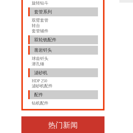
旋转钻斗
套管系列
双臂套管
转台
套管辅件
双轮铣配件
凿岩钎头
球齿钎头
潜孔锤
滤砂机
HDP 250
滤砂机配件
配件
钻机配件
热门新闻