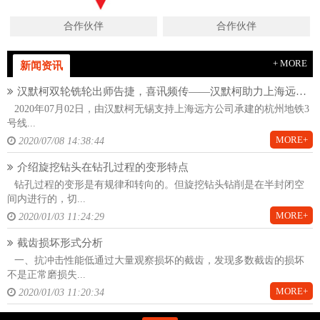
合作伙伴
合作伙伴
+ MORE
新闻资讯
汉默柯双轮铣轮出师告捷，喜讯频传——汉默柯助力上海远方杭州地铁项目
2020年07月02日，由汉默柯无锡支持上海远方公司承建的杭州地铁3
号线...
MORE+
2020/07/08 14:38:44
介绍旋挖钻头在钻孔过程的变形特点
钻孔过程的变形是有规律和转向的。但旋挖钻头钻削是在半封闭空
间内进行的，切...
MORE+
2020/01/03 11:24:29
截齿损坏形式分析
一、抗冲击性能低通过大量观察损坏的截齿，发现多数截齿的损坏
不是正常磨损失...
MORE+
2020/01/03 11:20:34