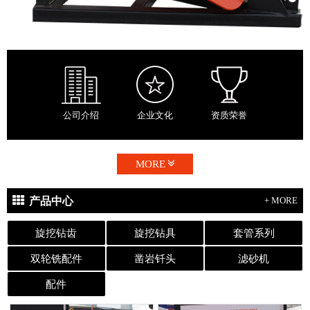
公司介绍
企业文化
资质荣誉
MORE
产品中心
+ MORE
旋挖钻齿
旋挖钻具
套管系列
双轮铣配件
凿岩钎头
滤砂机
配件