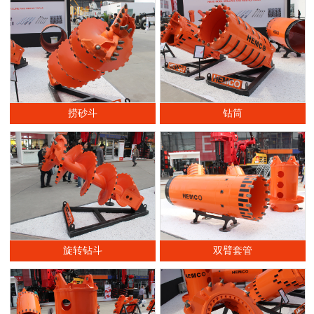
捞砂斗
钻筒
旋转钻斗
双臂套管