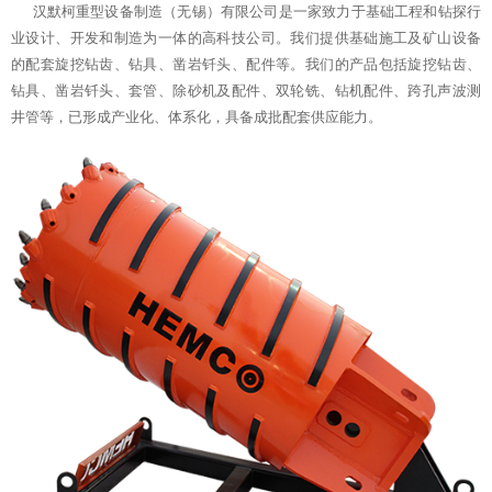
汉默柯重型设备制造（无锡）有限公司是一家致力于基础工程和钻探行
业设计、开发和制造为一体的高科技公司。我们提供基础施工及矿山设备
的配套旋挖钻齿、钻具、凿岩钎头、配件等。我们的产品包括旋挖钻齿、
钻具、凿岩钎头、套管、除砂机及配件、双轮铣、钻机配件、跨孔声波测
井管等，已形成产业化、体系化，具备成批配套供应能力。