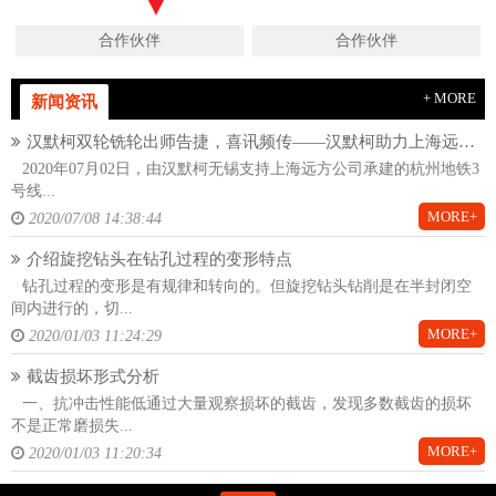
合作伙伴
合作伙伴
+ MORE
新闻资讯
汉默柯双轮铣轮出师告捷，喜讯频传——汉默柯助力上海远方杭州地铁项目
2020年07月02日，由汉默柯无锡支持上海远方公司承建的杭州地铁3
号线...
MORE+
2020/07/08 14:38:44
介绍旋挖钻头在钻孔过程的变形特点
钻孔过程的变形是有规律和转向的。但旋挖钻头钻削是在半封闭空
间内进行的，切...
MORE+
2020/01/03 11:24:29
截齿损坏形式分析
一、抗冲击性能低通过大量观察损坏的截齿，发现多数截齿的损坏
不是正常磨损失...
MORE+
2020/01/03 11:20:34