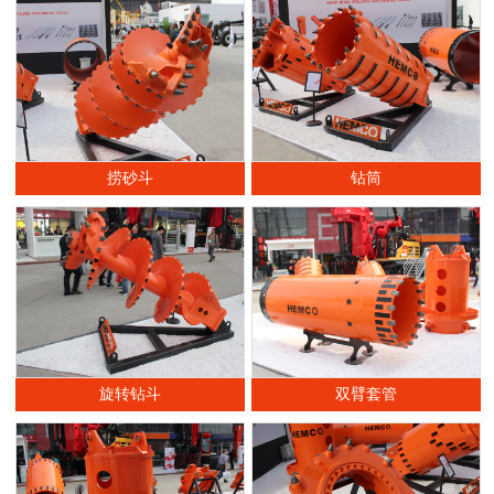
捞砂斗
钻筒
旋转钻斗
双臂套管