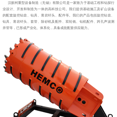
汉默柯重型设备制造（无锡）有限公司是一家致力于基础工程和钻探行
业设计、开发和制造为一体的高科技公司。我们提供基础施工及矿山设备
的配套旋挖钻齿、钻具、凿岩钎头、配件等。我们的产品包括旋挖钻齿、
钻具、凿岩钎头、套管、除砂机及配件、双轮铣、钻机配件、跨孔声波测
井管等，已形成产业化、体系化，具备成批配套供应能力。