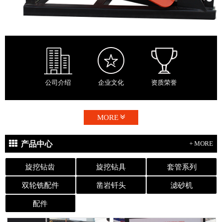
公司介绍
企业文化
资质荣誉
MORE
产品中心
+ MORE
旋挖钻齿
旋挖钻具
套管系列
双轮铣配件
凿岩钎头
滤砂机
配件