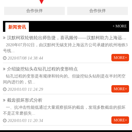
合作伙伴
合作伙伴
+ MORE
新闻资讯
汉默柯双轮铣轮出师告捷，喜讯频传——汉默柯助力上海远方杭州地铁项目
2020年07月02日，由汉默柯无锡支持上海远方公司承建的杭州地铁3
号线...
MORE+
2020/07/08 14:38:44
介绍旋挖钻头在钻孔过程的变形特点
钻孔过程的变形是有规律和转向的。但旋挖钻头钻削是在半封闭空
间内进行的，切...
MORE+
2020/01/03 11:24:29
截齿损坏形式分析
一、抗冲击性能低通过大量观察损坏的截齿，发现多数截齿的损坏
不是正常磨损失...
MORE+
2020/01/03 11:20:34