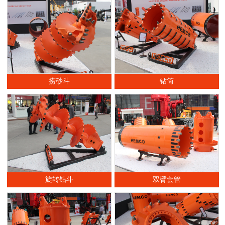
捞砂斗
钻筒
旋转钻斗
双臂套管