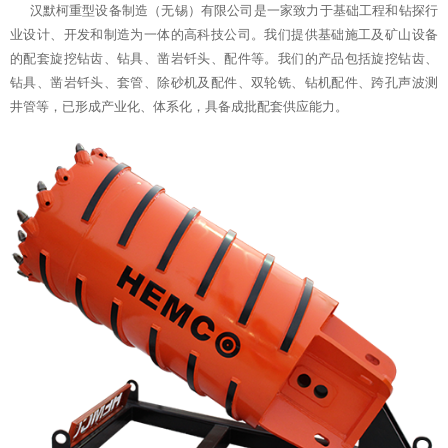
汉默柯重型设备制造（无锡）有限公司是一家致力于基础工程和钻探行
业设计、开发和制造为一体的高科技公司。我们提供基础施工及矿山设备
的配套旋挖钻齿、钻具、凿岩钎头、配件等。我们的产品包括旋挖钻齿、
钻具、凿岩钎头、套管、除砂机及配件、双轮铣、钻机配件、跨孔声波测
井管等，已形成产业化、体系化，具备成批配套供应能力。