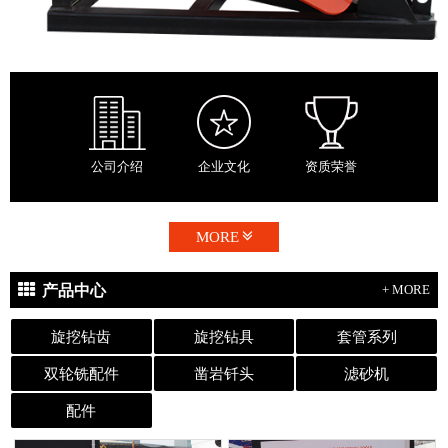
公司介绍
企业文化
资质荣誉
MORE
产品中心
+ MORE
旋挖钻齿
旋挖钻具
套管系列
双轮铣配件
凿岩钎头
滤砂机
配件