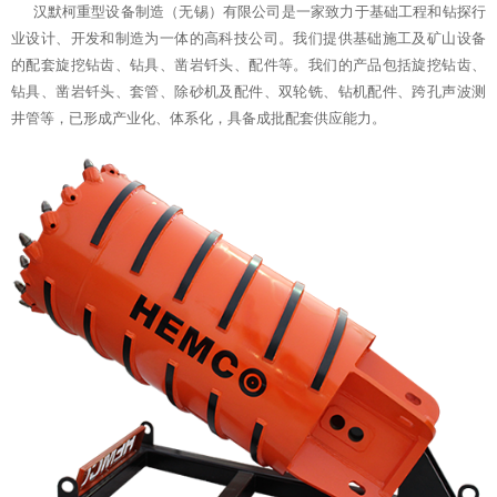
汉默柯重型设备制造（无锡）有限公司是一家致力于基础工程和钻探行
业设计、开发和制造为一体的高科技公司。我们提供基础施工及矿山设备
的配套旋挖钻齿、钻具、凿岩钎头、配件等。我们的产品包括旋挖钻齿、
钻具、凿岩钎头、套管、除砂机及配件、双轮铣、钻机配件、跨孔声波测
井管等，已形成产业化、体系化，具备成批配套供应能力。