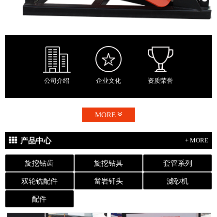
公司介绍
企业文化
资质荣誉
MORE
产品中心
+ MORE
旋挖钻齿
旋挖钻具
套管系列
双轮铣配件
凿岩钎头
滤砂机
配件