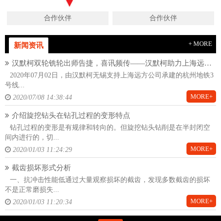
合作伙伴
合作伙伴
+ MORE
新闻资讯
汉默柯双轮铣轮出师告捷，喜讯频传——汉默柯助力上海远方杭州地铁项目
2020年07月02日，由汉默柯无锡支持上海远方公司承建的杭州地铁3
号线...
MORE+
2020/07/08 14:38:44
介绍旋挖钻头在钻孔过程的变形特点
钻孔过程的变形是有规律和转向的。但旋挖钻头钻削是在半封闭空
间内进行的，切...
MORE+
2020/01/03 11:24:29
截齿损坏形式分析
一、抗冲击性能低通过大量观察损坏的截齿，发现多数截齿的损坏
不是正常磨损失...
MORE+
2020/01/03 11:20:34