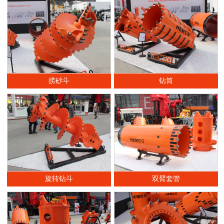
捞砂斗
钻筒
旋转钻斗
双臂套管